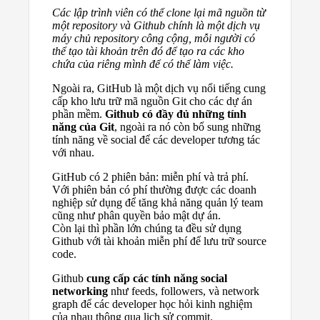
Các lập trình viên có thể clone lại mã nguồn từ
một repository và Github chính là một dịch vụ
máy chủ repository công cộng, mỗi người có
thể tạo tài khoản trên đó để tạo ra các kho
chứa của riêng mình để có thể làm việc.
Ngoài ra, GitHub là một dịch vụ nổi tiếng cung
cấp kho lưu trữ mã nguồn Git cho các dự án
phần mềm.
Github có đầy đủ những tính
năng của Git
, ngoài ra nó còn bổ sung những
tính năng về social để các developer tương tác
với nhau.
GitHub có 2 phiên bản: miễn phí và trả phí.
Với phiên bản có phí thường được các doanh
nghiệp sử dụng để tăng khả năng quản lý team
cũng như phân quyền bảo mật dự án.
Còn lại thì phần lớn chúng ta đều sử dụng
Github với tài khoản miễn phí để lưu trữ source
code.
Github
cung cấp các tính năng social
networking
như feeds, followers, và network
graph để các developer học hỏi kinh nghiệm
của nhau thông qua lịch sử commit.