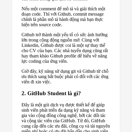
Nếu một comment để mô tả và giải thích một
đoạn code. Thì với Github, commit message
chính là phần mô tả hành động mà bạn thực
hiện trên source code.
Github trở thành một yếu tố có sức ảnh hưởng
lớn trong cộng động nguồn mở. Cùng với
Linkedin, Github được coi là một sự thay thế
cho CV của bạn. Các nhà tuyển dụng cũng rất
hay tham khảo Github profile để hiểu về năng
lực coding của ứng viên.
Giờ đây, kỹ năng sử dụng git và Github từ chỗ
ưu thích sang bắt buộc phải có đối với các ứng
viên đi xin việc.
2. GitHub Student là gì?
Đây là một gói dịch vụ được thiết kế để giúp
sinh viên phát triển đa dạng kỹ năng và tham
gia vào cộng đồng công nghệ, bởi các đối tác
và cộng tác viên của GitHub. Từ đó, GitHub
cung cấp đến các ưu đãi, công cụ và tài nguyên
miễn phí hoặc có ưu đãi hấp dẫn cho sinh viên.