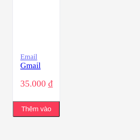
Email
Gmail
35.000
₫
Thêm vào
giỏ hàng