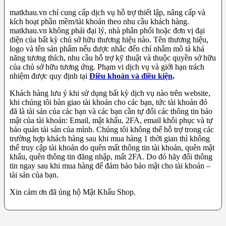
matkhau.vn chỉ cung cấp dịch vụ hỗ trợ thiết lập, nâng cấp và
kích hoạt phần mềm/tài khoản theo nhu cầu khách hàng.
matkhau.vn không phải đại lý, nhà phân phối hoặc đơn vị đại
diện của bất kỳ chủ sở hữu thương hiệu nào. Tên thương hiệu,
logo và tên sản phẩm nếu được nhắc đến chỉ nhằm mô tả khả
năng tương thích, nhu cầu hỗ trợ kỹ thuật và thuộc quyền sở hữu
của chủ sở hữu tương ứng. Phạm vi dịch vụ và giới hạn trách
nhiệm được quy định tại
Điều khoản và điều kiện
.
Khách hàng lưu ý khi sử dụng bất kỳ dịch vụ nào trên website,
khi chúng tôi bàn giao tài khoản cho các bạn, tức tài khoản đó
đã là tài sản của các bạn và các bạn cần tự đổi các thông tin bảo
mật của tài khoản: Email, mật khẩu, 2FA, email khôi phục và tự
bảo quản tài sản của mình. Chúng tôi không thể hỗ trợ trong các
trường hợp khách hàng sau khi mua hàng 1 thời gian thì không
thể truy cập tài khoản do quên mất thông tin tài khoản, quên mật
khẩu, quên thông tin đăng nhập, mất 2FA. Do đó hãy đổi thông
tin ngay sau khi mua hàng để đảm bảo bảo mật cho tài khoản –
tài sản của bạn.
Xin cảm ơn đã ủng hộ Mật Khẩu Shop.