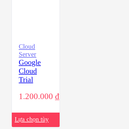
Cloud
Server
Google
Cloud
Trial
1.200.000
₫
Sản
Lựa chọn tùy
phẩm
này