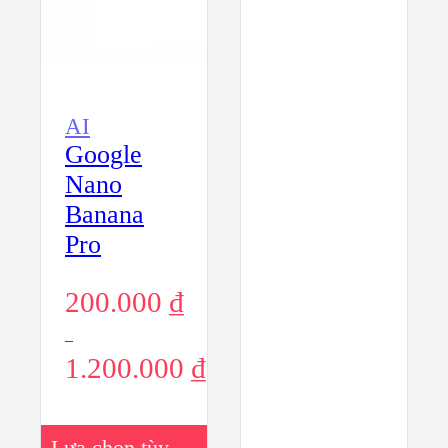
trang
sản
phẩm
AI
Google
Nano
Banana
Pro
200.000
₫
–
1.200.000
₫
Sản
Lựa chọn tùy