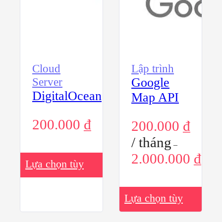
Cloud
Lập trình
Server
Google
DigitalOcean
Map API
200.000
₫
200.000
₫
/ tháng
–
2.000.000
₫
Sản
Lựa chọn tùy
phẩm
này
chọn
có
Sản
nhiều
Lựa chọn tùy
phẩm
biến
này
thể.
chọn
có
Các