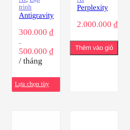
trình
Perplexity
Antigravity
2.000.000
₫
300.000
₫
–
Thêm vào giỏ
500.000
₫
hàng
/ tháng
Sản
Lựa chọn tùy
phẩm
này
chọn
có
nhiều
biến
thể.
Các
tùy
chọn