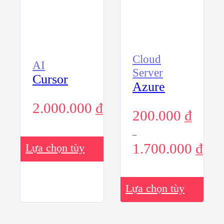
Cloud
AI
Server
Cursor
Azure
2.000.000
₫
200.000
₫
–
Sản
1.700.000
₫
Lựa chọn tùy
phẩm
này
chọn
có
nhiều
Sản
biến
Lựa chọn tùy
phẩm
thể.
này
Các
chọn
có
tùy
nhiều
chọn