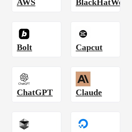
AWS
BlackHatWorl
Bolt
Capcut
ChatGPT
Claude