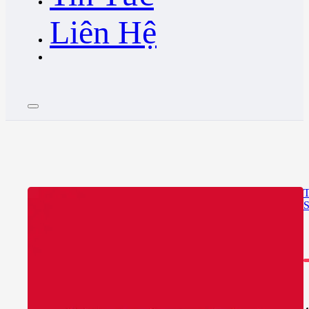
Liên Hệ
T
S