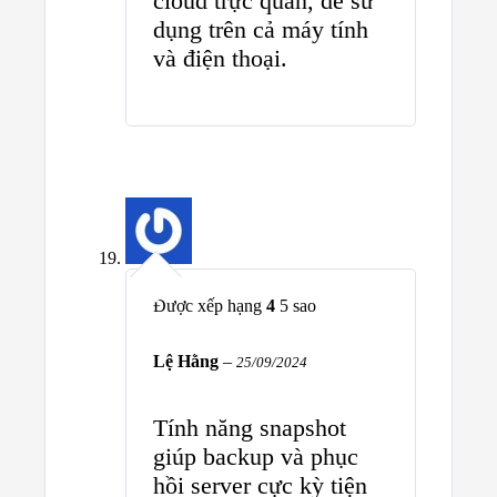
cloud trực quan, dễ sử
dụng trên cả máy tính
và điện thoại.
Được xếp hạng
4
5 sao
Lệ Hằng
–
25/09/2024
Tính năng snapshot
giúp backup và phục
hồi server cực kỳ tiện