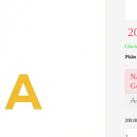
2
Còn h
Phân
N
G
A
200.0
Googl
Nano